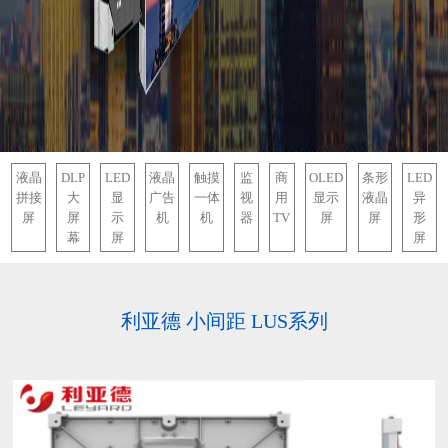
液晶
DLP
LED
液晶
触摸
监
商
OLED
条形
LED
拼接
大
显
广告
一体
视
用
显示
液晶
异
屏
屏
示
机
机
器
TV
屏
屏
形
幕
屏
屏
利亚德 小间距 LUS系列