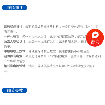
详情描述
压铸铝箱设计：
表面航天级防辐散热材料，一次性整体压铸，防尘，零
噪音设计。
一体化驱动：
箱体内无排线设计，减少内部链接故障，是产品更稳定。
后盖无螺栓设计：
后盖采用无螺钉设计，减少拆箱工序，使维修变得更
简单。
单模组校正技术：
可独立存储校正数据，使维修更换不存在色差。
超薄静音电源：
采用超薄静音带PFC功能的电源，使显示屏工作噪音达到
专业级应用需求。
消残影电路设计：
消除了屏体黑屏或文字显示时残影对显示效果的影
响。
细节参数