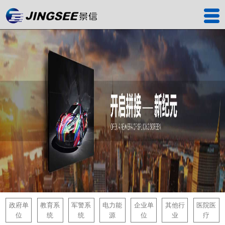
首页
产品中心
工程案例
解决方案
服务中心
关于我们
联系我们
深圳工厂
政府单
教育系
军警系
电力能
企业单
其他行
医院医
位
统
统
源
位
业
疗
景信商城