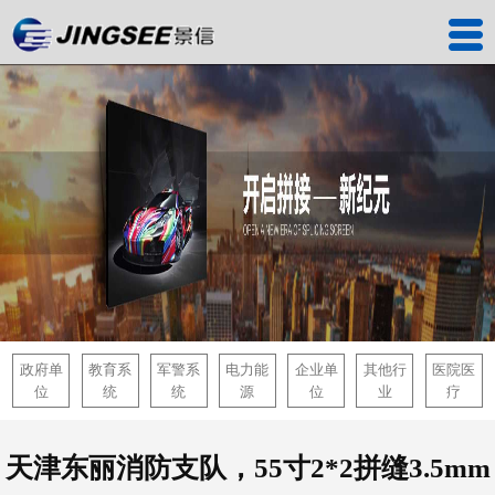
首页
产品中心
工程案例
解决方案
服务中心
关于我们
联系我们
政府单
教育系
军警系
电力能
企业单
其他行
医院医
位
统
统
源
位
业
疗
深圳工厂
天津东丽消防支队，55寸2*2拼缝3.5mm
景信商城