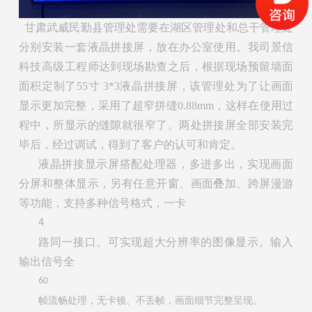
甘肃武威民勤县管理处需要在湖区管理处和总干管理处
分别安装一套液晶拼接屏，放在办公室使用。我司景信
科技高级工程师达到现场勘查之后，根据现场预留墙面
面积定制了55寸 3*3液晶拼接屏，该管理处为了让画面
显示更加完整，采用了超窄拼缝0.88mm，这样在使用过
程中，所显示的缝隙就很窄了。两处拼接屏全部安装完
毕后，经过调试，得到了客户的认可和肯定。
液晶拼接显示屏搭配处理器，多进多出，实现画面
分屏和整体显示，另有任意开窗、画面叠加、跨屏漫游
等功能，支持多种信号格式，一卡
4
路同一接口。可实现超大分辨率的图像显示。输入
输出信号全
60
帧流畅处理，无卡顿、不丢帧，画面细节完整呈现。