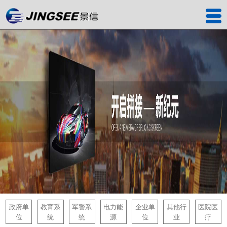
首页
产品中心
工程案例
解决方案
服务中心
关于我们
联系我们
深圳工厂
政府单
教育系
军警系
电力能
企业单
其他行
医院医
位
统
统
源
位
业
疗
景信商城