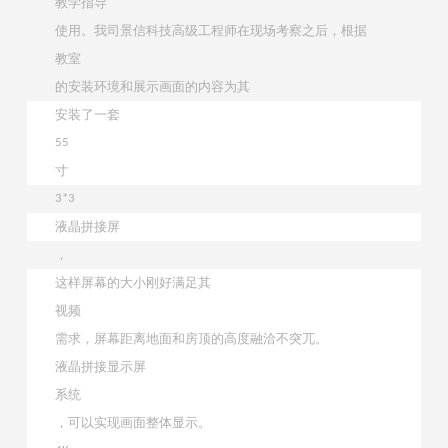
教学指导
使用。我司景信科技高级工程师在现场考察之后，根据
教室
的安装环境和展示画面的内容为其
安装了一套
55
寸
3*3
液晶拼接屏
，
这样屏幕的大小刚好满足其
视频
需求，屏幕距离地面和房顶的高度融洽不突兀。
液晶拼接显示屏
系统
，可以实现画面整体显示。