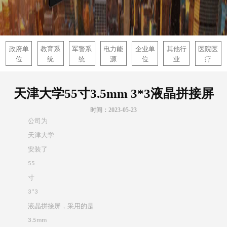
政府单
教育系
军警系
电力能
企业单
其他行
医院医
位
统
统
源
位
业
疗
天津大学55寸3.5mm 3*3液晶拼接屏
时间：2023-05-23
公司为
天津大学
安装了
55
寸
3*3
液晶拼接屏，采用的是
3.5mm