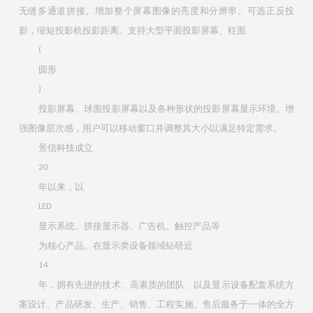
无缝多通道拼接。增加整个屏幕图像的亮度和分辨率。可选正反投
影，缩短投影机投影距离。支持大型平面投影屏幕、柱面
(
圆形
)
投影屏幕、球面投影屏幕以及各种形状的投影屏幕显示环境。增
强图像层次感，用户可以移动窗口并调整其大小以满足特定需求。
景信科技成立
20
年以来，以
LED
显示系统、拼接显示器、广告机、触控产品等
为核心产品。在显示类设备领域钻研近
14
年，拥有先进的技术、高素质的团队、以及显示设备配套系统方
案设计、产品研发、生产、销售、工程实施、售后服务于一体的全方