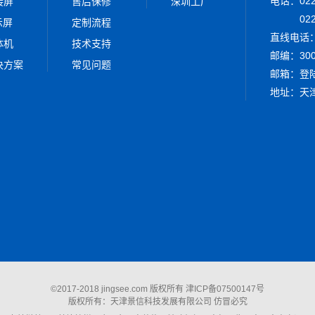
电话：022-
接屏
售后保修
深圳工厂
02
示屏
定制流程
直线电话：0
体机
技术支持
邮编：300
决方案
常见问题
邮箱：
登
地址：天津
©2017-2018 jingsee.com 版权所有
津ICP备07500147号
版权所有：天津景信科技发展有限公司 仿冒必究