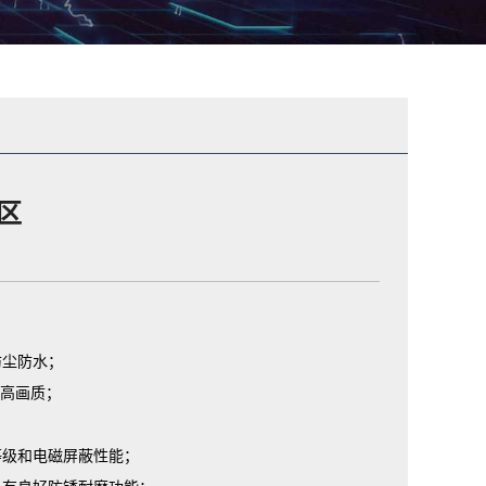
区
防尘防水；
保高画质；
等级和电磁屏蔽性能；