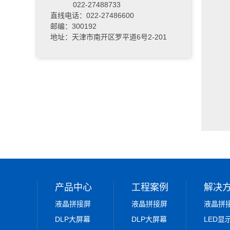
022-27488733
直线电话：022-27486600
邮编：300192
地址：天津市南开区罗平道6号2-201
产品中心
工程案例
解决
液晶拼接屏
液晶拼接屏
液晶拼
DLP大屏幕
DLP大屏幕
LED显