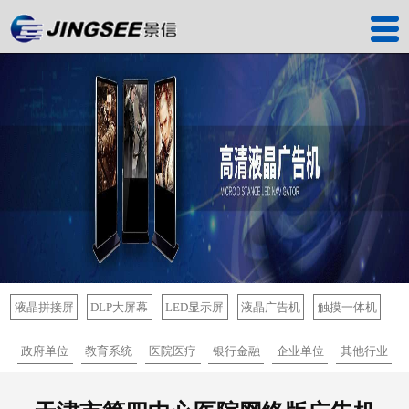
首页
产品中心
工程案例
解决方案
服务中心
关于我们
联系我们
液晶拼接屏
DLP大屏幕
LED显示屏
液晶广告机
触摸一体机
深圳工厂
政府单位
教育系统
医院医疗
银行金融
企业单位
其他行业
景信商城