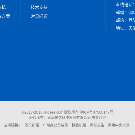
直线电话：0
体机
技术支持
邮编：300
决方案
常见问题
邮箱：
登
地址：天津
©2017-2018 jingsee.com 版权所有
津ICP备07500147号
版权所有：天津景信科技发展有限公司 仿冒必究
友情链接：
基坑护栏
广州办公室装修
精致机柜
商标公告
商用中央空调