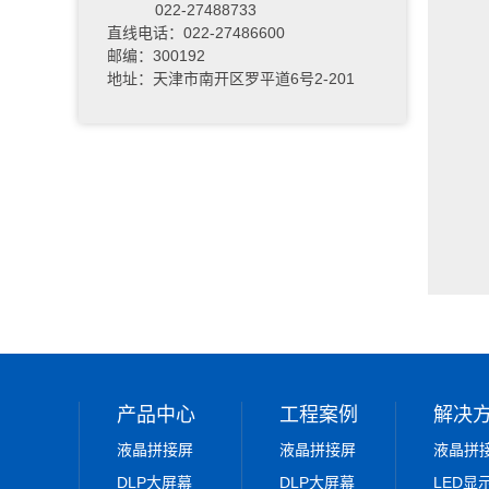
022-27488733
直线电话：022-27486600
邮编：300192
地址：天津市南开区罗平道6号2-201
产品中心
工程案例
解决
液晶拼接屏
液晶拼接屏
液晶拼
DLP大屏幕
DLP大屏幕
LED显