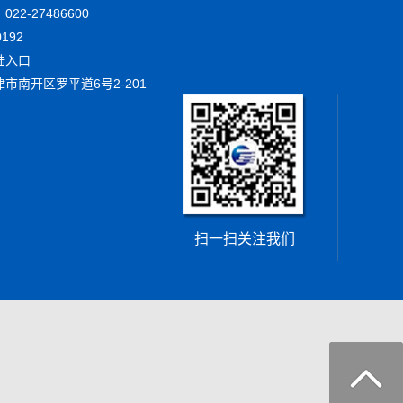
22-27486600
192
陆入口
市南开区罗平道6号2-201
扫一扫关注我们