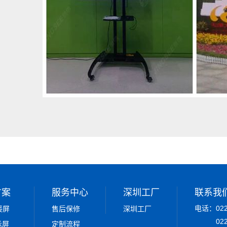
方案
服务中心
深圳工厂
联系我
电话：022-
接屏
售后保修
深圳工厂
02
示屏
定制流程