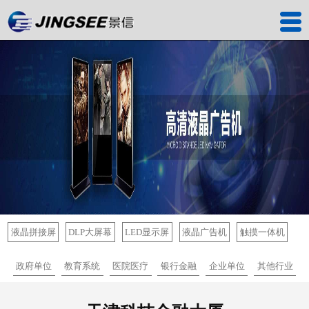
首页
产品中心
工程案例
解决方案
服务中心
关于我们
联系我们
液晶拼接屏
DLP大屏幕
LED显示屏
液晶广告机
触摸一体机
深圳工厂
政府单位
教育系统
医院医疗
银行金融
企业单位
其他行业
景信商城