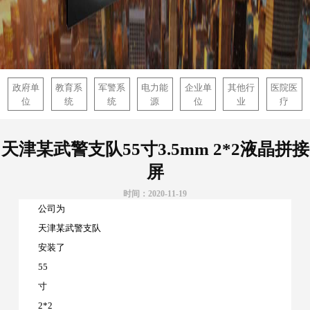
政府单
教育系
军警系
电力能
企业单
其他行
医院医
位
统
统
源
位
业
疗
天津某武警支队55寸3.5mm 2*2液晶拼接
屏
时间：2020-11-19
公司为
天津某武警支队
安装了
55
寸
2*2